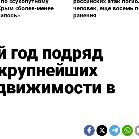
 по «сухопутному
российских атак погиб
Крым «более-менее
человек, еще восемь 
вилось»
ранения
й год подряд
 крупнейших
едвижимости в