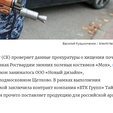
Василий Кузьмиченок / Агентств
 (СК) проверяет данные прокуратуры о хищении по
авках Росгвардии зимних полевых костюмов «Мох»,
вом занималось ООО «Новый дизайн»,
 подмосковном Щелково. В рамках выполнения
рмой заключила контракт компания «БТК Групп» Та
ди прочего поставляет продукцию для российской а