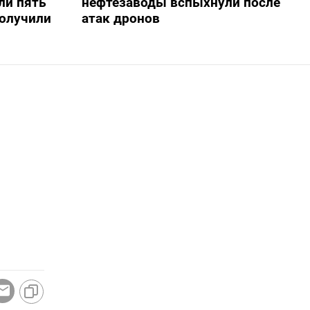
ли пять
нефтезаводы вспыхнули после
получили
атак дронов