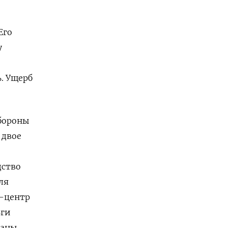
Его
у
. Ущерб
бороны
 двое
дство
ля
с-центр
ьги
ваны