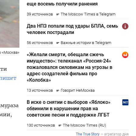
о «Москва»
чти
пишет
ймураза
рмии,