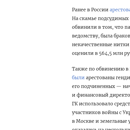
Ранее в России
арестов
На скамье подсудимых 
обвинили в том, что п
ведомству, была брако
некачественные нитки,
оценили в 564,5 млн ру
Также по обвинению в
были
арестованы генди
его подчиненных — на
и финансовый директо
ГК использовало средс
участников войны с Ук
в Москве и земельные 
оказались на нескольки