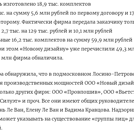
ь изготовлено 18,9 тыс. комплектов
с. на сумму 5,6 млн рублей по первому договору и 17
 второму. Фактически фирма передала заказчику тол
,7 тыс. на 129 тыс. рублей и 10,1 млн рублей
ные 16,2 тыс. комплектов на сумму 59,9 млн рублей
ри этом «Новому дизайну» уже перечислили 49,3 м
,5 млн фирма обналичила.
ра обнаружила, что в подмосковном Лосино-Петров
ия производственных мощностей ООО «Новый диза
колько других фирм: ООО «Провпошив», ООО «Вьетс
Силуэт» и проч. Все они имеют общих руководител
ь Ле Ван, Елену Ле Ван и Вадима Кравцова. Надзор
о может указывать на существование «группы лиц» д
й.