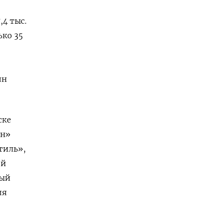
,4 тыс.
ько 35
лн
ске
йн»
тиль»,
ей
ный
ля