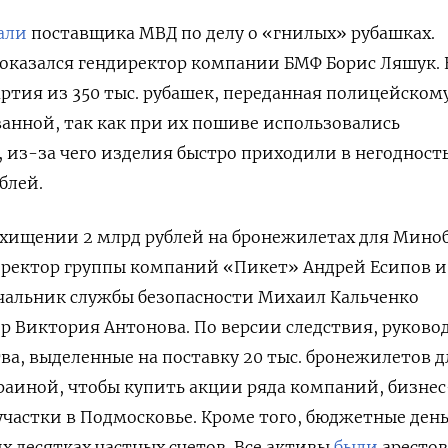
али
поставщика МВД по делу о «гнилых» рубашках.
оказался гендиректор компании БМФ Борис Ляшук. 
артия из 350 тыс. рубашек, переданная полицейском
ванной, так как при их пошиве использовались
 из-за чего изделия быстро приходили в негодность
блей.
 хищении 2 млрд рублей на бронежилетах для Мино
ректор группы компаний «Пикет» Андрей Есипов и
чальник службы безопасности Михаил Кальченко
р Виктория Антонова.
По версии следствия, руково
тва, выделенные на поставку 20 тыс. бронежилетов д
раиной, чтобы купить акции ряда компаний, бизне
участки в Подмосковье. Кроме того, бюджетные ден
х десятках частных счетов. Все активы
были
аресто