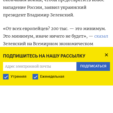
нападение России, заявил украинский
президент Владимир Зеленский.
«От всех европейцев? 200 тыс. — это минимум.
Это минимум, иначе ничего не будет», —
сказал
Зеленский на Всемирном экономическом
форуме в Давосе. Как отмечает Reuters, это
ПОДПИШИТЕСЬ НА НАШУ РАССЫЛКУ
примерно равно численности вооруженных сил
Франции по состоянию на 2020 год. По
данным
ПОДПИСАТЬСЯ
Financial
Times, официально европейские члены
Утренняя
Еженедельная
НАТО располагают 1,9 млн военнослужащих,
однако в реальности им будет сложно направить
в Украину более 300 тыс. солдат. При этом на
подготовку этого контингента понадобятся
месяцы.