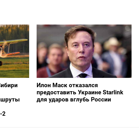
Сибири
Илон Маск отказался
предоставить Украине Starlink
ршруты
для ударов вглубь России
-2