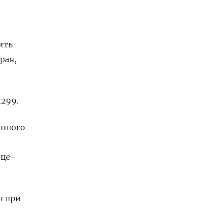
ить
рая,
.299.
енного
ице-
н при