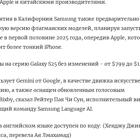
 Apple и китайскими производителями.
ятия в Калифорнии Samsung также предварительно
кую версию флагманских моделей, планируя запуст
e в первой половине 2025 года, опередив Apple, кото
т более тонкий iPhone.
 на серию Galaxy S25 без изменений - от $799 до $1
ьзует Gemini от Google, в качестве движка искусств
нию, а также оснащен обновленным голосовым
xby, сказал Рейтер Пак Чи Сун, исполнительный в
щий команду Samsung Language AI.
 английском языке доступен по коду: (Хенджу Джи
са, перевела Ая Лмахамад)