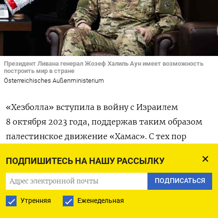
Президент Ливана генерал Жозеф Халиль Аун имеет возможность
построить мир в стране
Österreichisches Außenministerium
«Хезболла» вступила в войну с Израилем
8 октября 2023 года, поддержав таким образом
палестинское движение «Хамас». С тех пор
Израиль вел войну на два фронта — на юге
ПОДПИШИТЕСЬ НА НАШУ РАССЫЛКУ
в секторе Газа и на севере в Ливане. Изначально
приоритет был отдан Газе, но в сентябре 2024
ПОДПИСАТЬСЯ
года ситуация изменилась. Израиль решил
Утренняя
Еженедельная
положить конец обстрелам «Хезболлы» своей