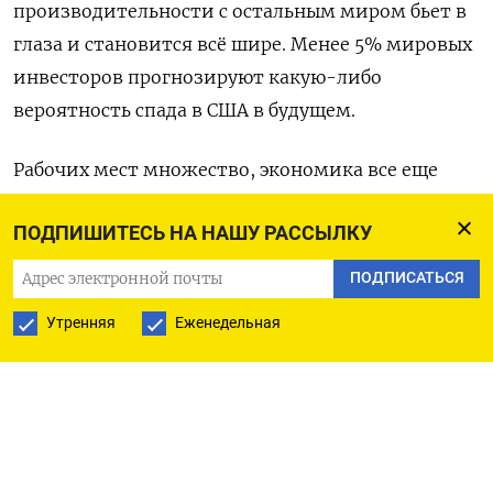
производительности с остальным миром бьет в
глаза и становится всё шире. Менее 5% мировых
инвесторов прогнозируют какую-либо
вероятность спада в США в будущем.
Рабочих мест множество, экономика все еще
показывает полную занятость по любой
ПОДПИШИТЕСЬ НА НАШУ РАССЫЛКУ
разумной шкале измерений, а ежегодный рост
заработной платы с поправкой на инфляцию в
ПОДПИСАТЬСЯ
два раза превышает средний показатель 40 лет.
Утренняя
Еженедельная
Возникший после пандемии всплеск инфляции,
приведший к сильному ужесточению стоимости
заимствований, сошел на нет. Инфляция вновь
опустилась и находится вблизи целевого уровня
Федрезерва в 2%, и в результате процентные