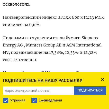
технологиях.
Панъевропейский индекс STOXX 600 к 12:23 МСК
снизился на 0,6%.
Лидерами отступления стали бумаги Siemens
Energy AG , Munters Group AB и ASM International
NV, подешевевшие на 17,38​%, 12,33% и 12,32%
соответственно.
Немецкий индекс DAX просел на 1,1%,
британский FTSE 100 - на 0,2%, и французский
ПОДПИШИТЕСЬ НА НАШУ РАССЫЛКУ
CAC 40 - на 0,8%.
ПОДПИСАТЬСЯ
Оригинал сообщения на английском языке
Утренняя
Еженедельная
доступен по коду: (Никил Шарма)