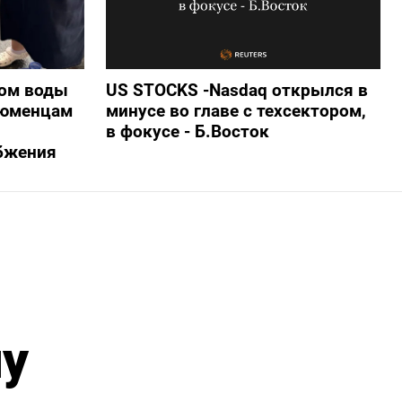
ом воды
US STOCKS -Nasdaq открылся в
тюменцам
минусе во главе с техсектором,
в фокусе - Б.Восток
бжения
ну