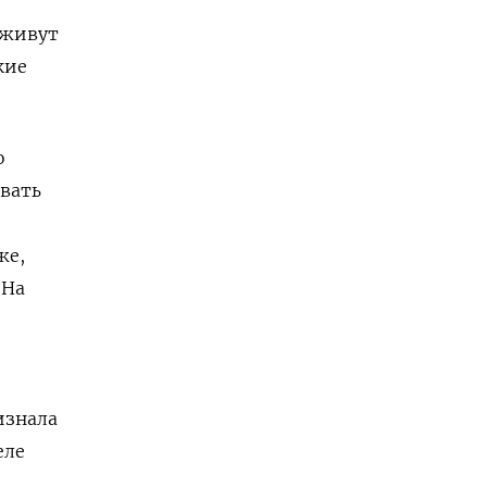
 живут
кие
о
овать
же,
 На
изнала
еле