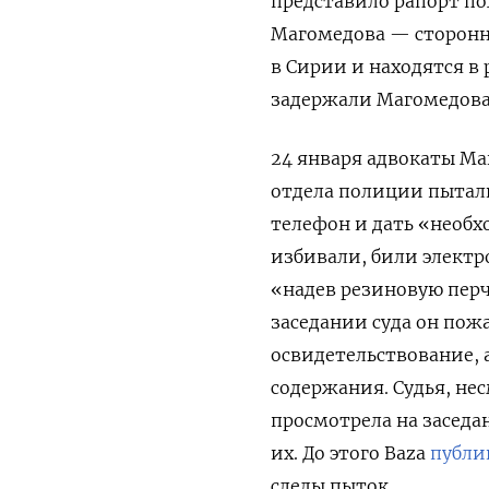
представило рапорт по
Магомедова — сторонни
в Сирии и находятся в
задержали Магомедова 
24 января адвокаты Ма
отдела полиции пытали
телефон и дать «необх
избивали, били электро
«надев резиновую перча
заседании суда он пож
освидетельствование, 
содержания. Судья, не
просмотрела на заседа
их. До этого Baza
публи
следы пыток.