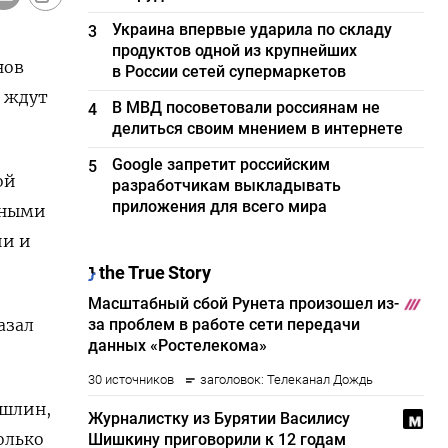
Украина впервые ударила по складу
3
продуктов одной из крупнейших
нов
в России сетей супермаркетов
и ждут
В МВД посоветовали россиянам не
4
делиться своим мнением в интернете
Google запретит российским
5
ой
разработчикам выкладывать
приложения для всего мира
нными
ии и
азал
ошлин,
олько