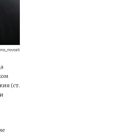
no_novosti
да
ком
ия (ст.
 и
ие