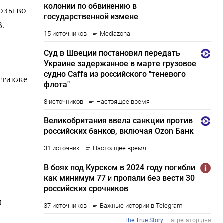
озы во
B.
 также
и