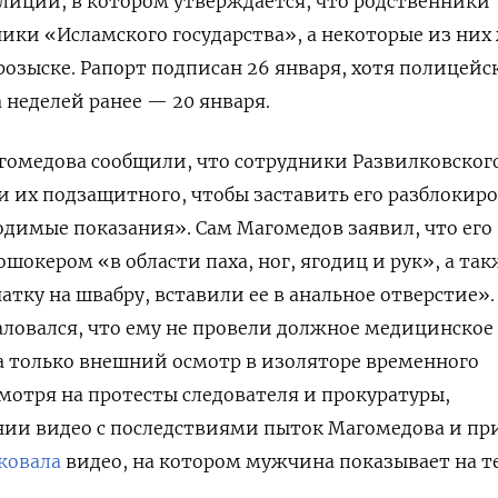
лиции, в котором утверждается, что родственники
ки «Исламского государства», а некоторые из них
 розыске. Рапорт подписан 26 января, хотя полицейс
неделей ранее — 20 января.
гомедова сообщили, что сотрудники Развилковског
 их подзащитного, чтобы заставить его разблокир
одимые показания». Сам Магомедов заявил, что его
шокером «в области паха, ног, ягодиц и рук», а так
тку на швабру, вставили ее в анальное отверстие».
аловался, что ему не провели должное медицинское
а только внешний осмотр в изоляторе временного
смотря на протесты следователя и прокуратуры,
нии видео с последствиями пыток Магомедова и пр
ковала
видео, на котором мужчина показывает на т