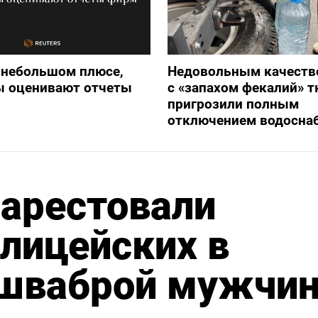
 небольшом плюсе,
Недовольным качеств
ы оценивают отчеты
с «запахом фекалий» 
пригрозили полным
отключением водосна
 арестовали
лицейских в
 шваброй мужчи