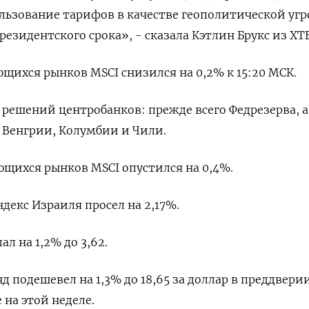
льзование тарифов в качестве геополитической угр
резидентского срока», - сказала Кэтлин Брукс из XT
щихся рынков MSCI снизился на 0,2% к 15:20 МСК.
решений центробанков: прежде всего Федрезерва, а
 Венгрии, Колумбии и Чили.
щихся рынков MSCI опустился на 0,4%.
екс Израиля просел на 2,17%.
л на 1,2% до 3,62.
подешевел на 1,3% до 18,65 за доллар в преддвери
на этой неделе.