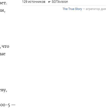
ет.
ии,
 что
вые
еву,
000-5 —