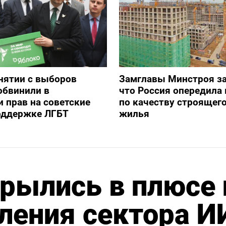
снятии с выборов
Замглавы Минстроя за
обвинили в
что Россия опередила 
 прав на советские
по качеству строящег
оддержке ЛГБТ
жилья
крылись в плюсе 
ления сектора И