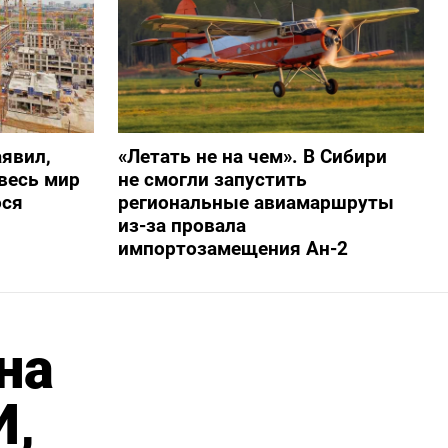
явил,
«Летать не на чем». В Сибири
весь мир
не смогли запустить
ося
региональные авиамаршруты
из-за провала
импортозамещения Ан-2
на
И,