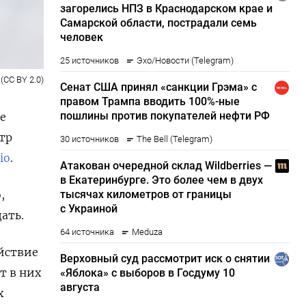
(CC BY 2.0)
е
тр
io
.
,
ать.
йствие
т в них
х