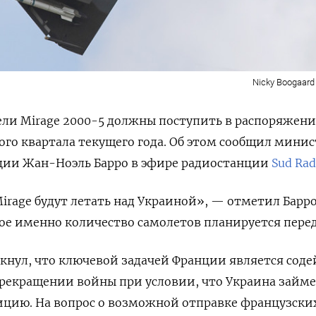
Nicky Boogaard 
ли Mirage 2000-5 должны поступить в распоряжени
ого квартала текущего года. Об этом сообщил минис
ции Жан-Ноэль Барро в эфире радиостанции
Sud Rad
irage будут летать над Украиной», — отметил Барро
кое именно количество самолетов планируется перед
нул, что ключевой задачей Франции является соде
прекращении войны при условии, что Украина займе
ицию. На вопрос о возможной отправке французски