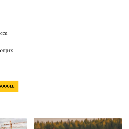
сса
яющих
GOOGLE