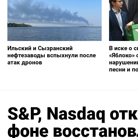
Ильский и Сызранский
В иске о 
нефтезаводы вспыхнули после
«Яблоко» 
атак дронов
нарушении
песни и п
S&P, Nasdaq от
фоне восстанов