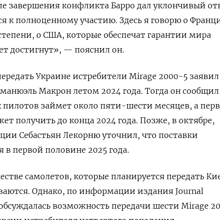
ле завершения конфликта Барро дал уклончивый отв
 к полноценному участию. Здесь я говорю о Франц
 степени, о США, которые обеспечат гарантии мира
дет достигнут», — пояснил он.
ередать Украине истребители Mirage 2000-5 заявил
анюэль Макрон летом 2024 года. Тогда он сообщил,
 пилотов займет около пяти-шести месяцев, а пер
ет получить до конца 2024 года. Позже, в октябре,
ции Себастьян Лекорню уточнил, что поставки
 в первой половине 2025 года.
естве самолетов, которые планируется передать Ки
аются. Однако, по информации издания Journal
е обсуждалась возможность передачи шести Mirage 2