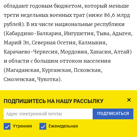
обладают годовым бюджетом, который меньше
трети недельных военных трат (ниже 86,6 млрд
рублей). В их числе национальные республики
(Кабардино-Балкария, Ингушетия, Тыва, Адыгея,
Марий Эл, Северная Осетия, Калмыкия,
Карачаево-Черкесия, Мордовия, Хакасия, Алтай)
и области с большим оттоком населения
(Магаданская, Курганская, Псковская,
Смоленская, Чукотка).
Чукотский округ с годовым бюджетом 60 млрд
ПОДПИШИТЕСЬ НА НАШУ РАССЫЛКУ
рублей
потратит
на социальную сферу из казны
ПОДПИСАТЬСЯ
около 35% — это меньше суммы, которая Россия
выделяет на войну в день. При этом Чукотка
Утренняя
Еженедельная
несколько лет подряд лидирует по количеству