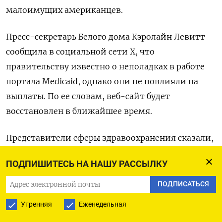
малоимущих американцев.
Пресс-секретарь Белого дома Кэролайн Левитт
сообщила в социальной сети X, что
правительству известно о неполадках в работе
портала Medicaid, однако они не повлияли на
выплаты. По ее словам, веб-сайт будет
восстановлен в ближайшее время.
Представители сферы здравоохранения сказали,
что перебои могут привести к долгосрочным
ПОДПИШИТЕСЬ НА НАШУ РАССЫЛКУ
негативным последствиям.
ПОДПИСАТЬСЯ
«Если федеральное правительство прекратит
Утренняя
Еженедельная
перечислять средства подрядчикам Medicaid в