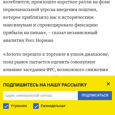
колеблются; произошло короткое ралли на фоне
первоначальной угрозы введения пошлин,
которое приблизило нас к историческим
максимумам и спровоцировало фиксацию
прибыли на пиках», - сказал независимый
аналитик Росс Норман.
«Золото перешло к торговле в узком диапазоне,
пока рынок пытается оценить совокупное
влияние заседания ФРС, возможного снижения
ставок и потенциальной коррекции на
фондовых рынках на фоне новостей о DeepSeek»,
ПОДПИШИТЕСЬ НА НАШУ РАССЫЛКУ
- сказал Норман.
ПОДПИСАТЬСЯ
Утренняя
Еженедельная
Палладий подешевел на 0,35% до $951,63​​ за
унцию, в то время как серебро было