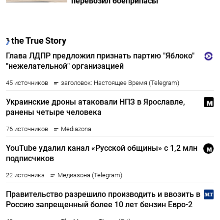
перевозил боеприпасы