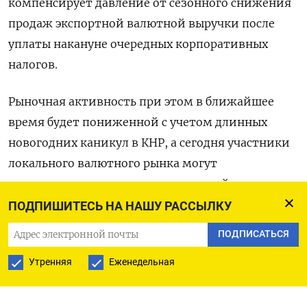
компенсирует давление от сезонного снижения
продаж экспортной валютной выручки после
уплаты накануне очередных корпоративных
налогов.
Рыночная активность при этом в ближайшее
время будет пониженной с учетом длинных
новогодних каникул в КНР, а сегодня участники
локального валютного рынка могут
воздерживаться от резких движений в
преддверии итогов двухдневного заседания ФРС
ПОДПИШИТЕСЬ НА НАШУ РАССЫЛКУ
США.
ПОДПИСАТЬСЯ
К 11.00 МСК пара юань/рубль расчетами «завтра»
Утренняя
Еженедельная
котировалась на Мосбирже вблизи 13,34, и рубль
набирает 0,1%.