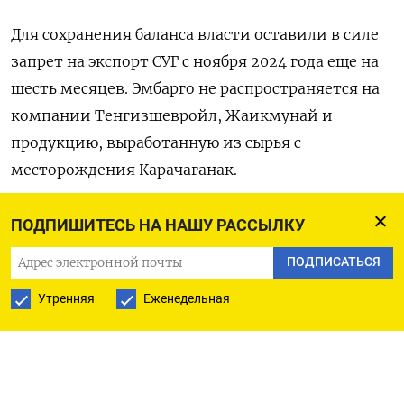
Для сохранения баланса власти оставили в силе
запрет на экспорт СУГ с ноября 2024 года еще на
шесть месяцев. Эмбарго не распространяется на
компании Тенгизшевройл, Жаикмунай и
продукцию, выработанную из сырья с
месторождения Карачаганак.
Основным направлением для экспорта СУГ из
ПОДПИШИТЕСЬ НА НАШУ РАССЫЛКУ
Казахстана в прошлом году оставались
ПОДПИСАТЬСЯ
Центральная Азия, грузинский порт Батуми,
российский порт Темрюк и страны Балтии.
Утренняя
Еженедельная
Самый большой объем СУГ Казахстан поставляет
в Таджикистан - 325.875 тонн, доля экспорта в
эту страну составила в прошлом году 48% от