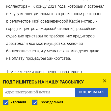
коллекторам. К концу 2021 года, который я встречал
в кругу коллег-дипломатов в роскошном ресторане
в величественной средневековой Касбе («старый
город» в центре алжирской столицы), российские
судебные приставы по требованию кредиторов
арестовали всё мое имущество, включая
банковские счета, и у меня не хватило денег даже
на оплату процедуры банкротства.
Тем не менее я совершенно сознательно
и добровольно заплатил эту цену за отказ
ПОДПИШИТЕСЬ НА НАШУ РАССЫЛКУ
от участия в преступной внешней политике
ПОДПИСАТЬСЯ
Владимира Путина. За то, чтобы в дальнейшем —
в частности, 24 февраля 2022 г. — не числиться
Утренняя
Еженедельная
российским дипломатом и в рядах порядочных