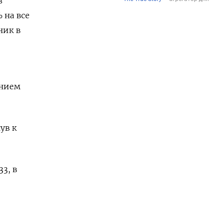
в
 на все
ник в
анием
ув к
3, в