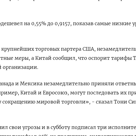
ешевел на 0,55% до 0,9157​, показав самые низкие у
а крупнейших торговых партера США, незамедлител
тные меры, а Китай сообщил, что оспорит тарифы 
й организации.
Канада и Мексика незамедлительно приняли ответн
апример, Китай и Евросоюз, могут последовать их пр
у сокращению мировой торговли», - сказал Тони С
л свои угрозы и в субботу подписал три исполнит