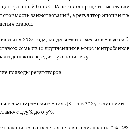
 центральный банк США оставил процентные ставки
 стоимость заимствований, а регулятор Японии тв
ения ставок.
 картину 2024 года, когда всемирным консенсусом 
тавок: семь из 10 крупнейших в мире центробанко
чали денежно-кредитную политику.
ие подходы регуляторов:
я в авангарде смягчения ДКП и в 2024 году снизил
авку с 1,75% до 0,5%.
я находится в пределах целевого диапазона 0%-2%