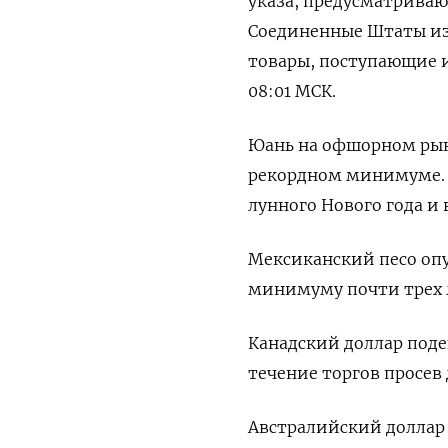
указа, предусматрива
Соединенные Штаты из 
товары, поступающие и
08:01 МСК.
Юань на офшорном рынк
рекордном минимуме. Р
лунного Нового года и 
Мексиканский песо опус
минимуму почти трех ле
Канадский доллар поде
течение торгов просев д
Австралийский доллар п