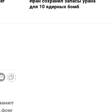
ег
Иран сохранил запасы урана
в
для 10 ядерных бомб
азывают
а фоне