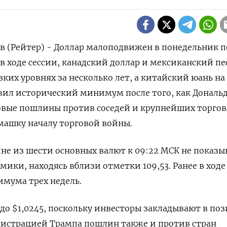
 (Рейтер) - Доллар малоподвижен в понедельник п
в ходе сессии, канадский доллар и мексиканский пе
ких уровнях за несколько лет, а китайский юань на
ил исторический минимум после того, как Дональ
овые пошлины против соседей и крупнейших торго
машку началу торговой войны.
ине из шести основных валют к 09:22 МСК не показы
ки, находясь вблизи отметки 109,53​. Ранее в ходе
имума трех недель.
 до $1,0245​, поскольку инвесторы закладывают в по
нистрацией Трампа пошлин также и против стран