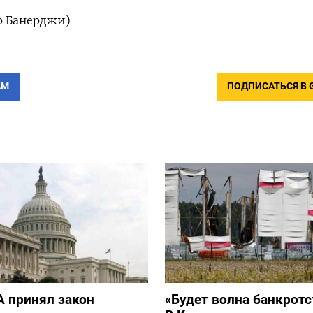
р Банерджи)
АМ
ПОДПИСАТЬСЯ В 
 принял закон
«Будет волна банкротс