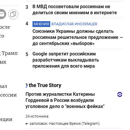
В МВД посоветовали россиянам не
3
делиться своим мнением в интернете
4
МНЕНИЯ
ВЛАДИСЛАВ ИНОЗЕМЦЕВ
осле
Союзники Украины должны сделать
со
россиянам решительное предложение —
до сентябрьских «выборов»
д Трамп
Google запретит российским
5
разработчикам выкладывать
вых
приложения для всего мира
вал
 сессии
зиции