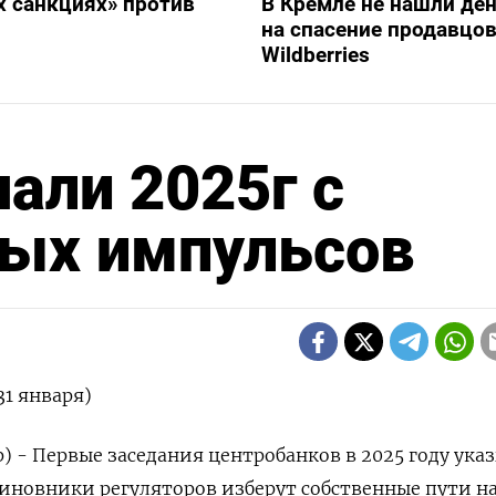
х санкциях» против
В Кремле не нашли ден
на спасение продавцо
Wildberries
али 2025г с
ых импульсов
31 января)
р) - Первые заседания центробанков в 2025 году ук
 чиновники регуляторов изберут собственные пути н