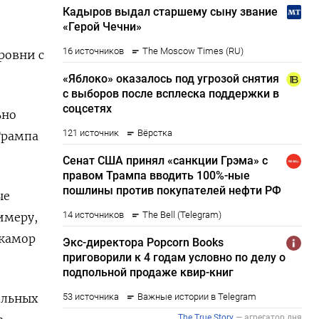
ровни с
ьно
Трампа
ые
имеру,
икамор
ельных