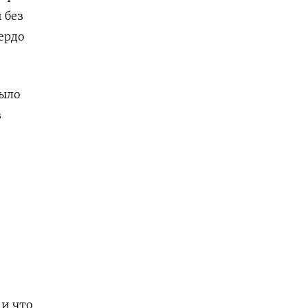
 без
ердо
было
в
 и что