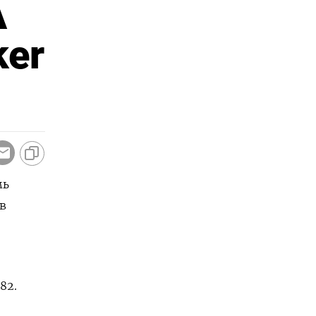
А
ker
мь
в
82.