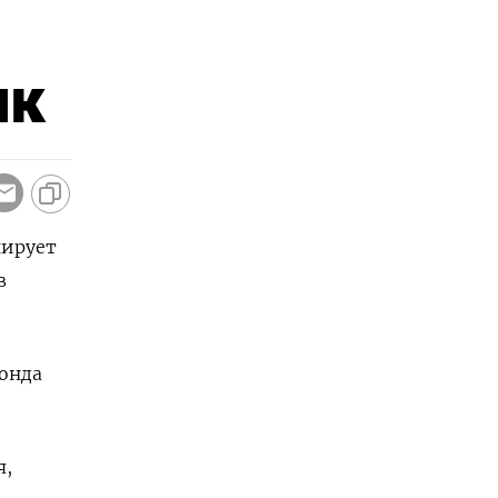
нк
нирует
в
фонда
я,