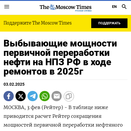
EN
РУССКАЯ СЛУЖБА
Поддержите The Moscow Times
ПОДДЕРЖАТЬ
Выбывающие мощности
первичной переработки
нефти на НПЗ РФ в ходе
ремонтов в 2025г
03.02.2025
МОСКВА, 3 фев (Рейтер) - В таблице ниже приводится расчет Рейтер сокращения мощностей первичной переработки нефтяного сырья на НПЗ РФ в 2025 году в ходе планируемых ремонтов (в тысячах тонн в месяц) с учетом скорректированных данных за январь на основе информации отраслевых источников и расчетов Рейтер. НПЗ Мощность ЯНВ ФЕВ МАР АПР МАЙ ИЮН ИЮЛ АВГ СЕН ОКТ НОЯ ДЕК Суммарный Суммарный НПЗ, простой НПЗ в простой в % к тыс.т/сут. 2025 г, тыс. т годовой мощн. НПЗ РОСНЕФТЬ Ангарская НХК 29,1 275,1 227,2 502,3 4,7 Ачинский НПЗ 21,4 492,9 642,9 21,4 1.157,2 14,8 Комсомольский НПЗ 19,1 221,3 188,5 314,2 724,1 10,4 Куйбышевский НПЗ 20,0 419,8 599,7 360,1 1.379,6 18,9 Саратовский НПЗ 20,0 Новокуйбышевский НПЗ 23,6 137,2 4,7 141,9 1,6 Рязанская НПК 51,8 451,6 1.132,1 174,8 251,8 51,5 56,4 169,2 174,8 169,2 169,2 2.800,7 14,8 Сызранский НПЗ 24,2 221,0 206,8 221,0 213,9 221,0 213,9 221,0 221,0 624,5 744,3 299,5 213,9 3.621,9 40,9 Туапсинский НПЗ 34,3 Ново-Уфимский НПЗ 21,2 5,9 184,1 115,0 174,2 11,2 490,5 6,4 Уфанефтехим 27,1 177,0 171,4 214,3 5,7 171,3 85,7 180,0 248,5 1.253,8 12,7 Уфимский НПЗ 18,9 18,9 584,7 377,2 980,7 14,2 Итого Роснефть * 332,2 1.070,9 1.344,8 751,4 914,9 1.485,2 1.639,0 707,1 1.454,3 1.840,0 1.233,4 468,7 383,1 13.292,7 11,0 ЛУКОЙЛ ВолгоградНП 46,6 134,2 125,6 129,9 18,6 111,5 14,6 131,1 665,5 3,9 НижегородНОС 48,6 21,7 5,4 162,9 16,3 206,3 1,2 Пермнефтеоргсинтез 37,1 227,0 280,4 507,3 3,7 УхтаНП 17,7 Итого Лукойл 150,0 156,0 125,6 135,3 181,5 354,8 280,4 14,6 131,1 1.379,2 2,5 ГАЗПРОМНЕФТЬ Московский НПЗ 37,1 Омский НПЗ 63,5 761,7 761,7 737,1 172,0 2.432,4 10,5 Итого Газпромнефть * 122,1 120,0 120,0 761,7 761,7 737,1 172,0 2.672,4 6,0 Антипинский НПЗ 26,0 69,8 65,3 69,8 409,0 69,8 31,5 715,0 7,5 Астраханский ГПЗ 8,3 191,8 150,1 341,9 11,2 Афипский НПЗ 18,6 259,9 294,2 554,1 8,2 Газпромнефтехим Салават 28,6 17,1 274,2 291,4 2,8 Ильский НПЗ 18,4 314,9 133,7 123,4 72,0 56,5 700,6 10,5 КиришиНОС 57,4 455,9 369,1 825,0 3,9 Краснодарский НПЗ 8,6 174,3 44,0 54,8 273,1 8,7 Марийский НПЗ 4,3 53,0 49,6 51,3 31,5 28,6 214,0 13,5 НОВАТЭК Усть-Луга 17,1 128,6 94,3 34,3 257,1 4,1 Новошахтинский ЗНП 14,3 221,3 7,1 171,4 399,8 7,7 ОрскНОС 16,5 5,1 122,6 127,8 2,1 Сургутский ЗСК 11,4 11,4 331,5 342,9 8,2 ТАИФ-НК 20,9 88,7 42,9 440,0 571,6 7,5 ТАНЕКО 41,5 21,3 595,0