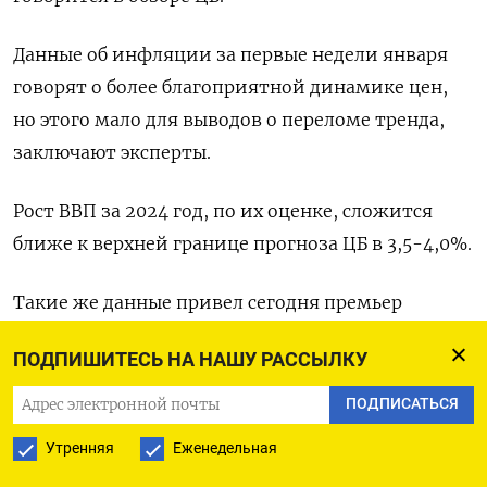
Данные об инфляции за первые недели января
говорят о более благоприятной динамике цен,
но этого мало для выводов о переломе тренда,
заключают эксперты.
Рост ВВП за 2024 год, по их оценке, сложится
ближе к верхней границе прогноза ЦБ в 3,5-4,0%.
Такие же данные привел сегодня премьер
Михаил Мишустин: прирост ВВП по итогам
ПОДПИШИТЕСЬ НА НАШУ РАССЫЛКУ
прошлого года составил около 4%, что было
обусловлено высокой инвестиционной и
ПОДПИСАТЬСЯ
потребительской активностью. (Елена
Утренняя
Еженедельная
Фабричная)