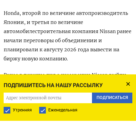
Honda, второй по величине автопроизводитель
Японии, и третья по величине
автомобилестроительная компания Nissan ранее
начали переговоры об объединении и
планировали к августу 2026 года вывести на
биржу новую компанию.
Ранее в течение дня о намерении Nissan выйти
из переговоров сообщала газета Nikkei после чего
ПОДПИШИТЕСЬ НА НАШУ РАССЫЛКУ
акции компании упали более чем на 4% и
ПОДПИСАТЬСЯ
Токийская фондовая биржа приостановила
Утренняя
Еженедельная
торги ими. Акции Honda продолжили
торговаться и окончили сессию ростом более
чем на 8%, что, похоже, сигнализирует об