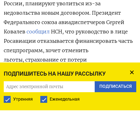
России, планируют уволиться из-за
недовольства новым договором. Президент
Федерального союза авиадиспетчеров Сергей
Ковалев
сообщил
НСН, что руководство в лице
Росавиации отказывается финансировать часть
спецпрограмм, хочет отменить
льготы, страхование от потери
трудоспособности и урезать премии. Также
ПОДПИШИТЕСЬ НА НАШУ РАССЫЛКУ
предлагается убрать выплату тем, кто уходит
ПОДПИСАТЬСЯ
на пенсию. Сейчас она равняется шести окладам.
Утренняя
Еженедельная
По словам Ковалева, эта проблема касается всех
сотрудников стратегических предприятий,
которые занимаются обслуживанием
воздушного движения: диспетчеров,