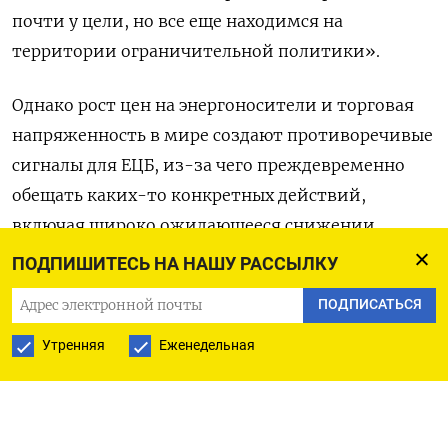
почти у цели, но все еще находимся на
территории ограничительной политики».
Однако рост цен на энергоносители и торговая
напряженность в мире создают противоречивые
сигналы для ЕЦБ, из-за чего преждевременно
обещать каких-то конкретных действий,
включая широко ожидающееся снижении
ставки в марте, добавил Чиполлоне.
ПОДПИШИТЕСЬ НА НАШУ РАССЫЛКУ
ПОДПИСАТЬСЯ
Тем не менее, экономика еврозоны не
изменилась фундаментально с декабря, когда
Утренняя
Еженедельная
ЕЦБ спрогнозировал четыре снижения ставки в
2025 году, включая январский единогласно
одобренный шаг.