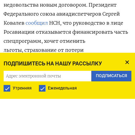
недовольства новым договором. Президент
Федерального союза авиадиспетчеров Сергей
Ковалев
сообщил
НСН, что руководство в лице
Росавиации отказывается финансировать часть
спецпрограмм, хочет отменить
льготы, страхование от потери
трудоспособности и урезать премии. Также
ПОДПИШИТЕСЬ НА НАШУ РАССЫЛКУ
предлагается убрать выплату тем, кто уходит
ПОДПИСАТЬСЯ
на пенсию. Сейчас она равняется шести окладам.
Утренняя
Еженедельная
По словам Ковалева, эта проблема касается всех
сотрудников стратегических предприятий,
которые занимаются обслуживанием
воздушного движения: диспетчеров,
инженеров, техников и IT-специалистов.