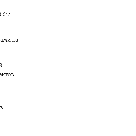
.614
ками на
8
актов.
 в