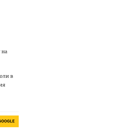
 на
оли в
рия
GOOGLE