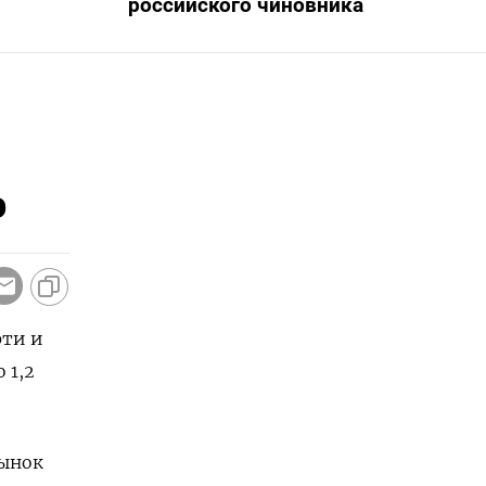
российского чиновника
%
фти и
 1,2
рынок