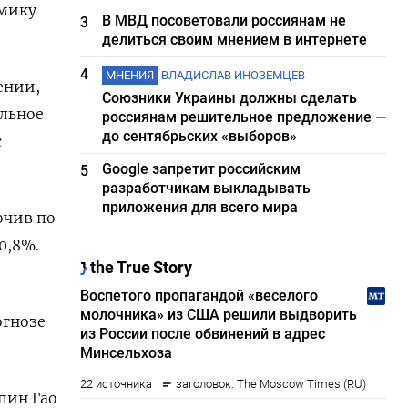
амику
В МВД посоветовали россиянам не
3
делиться своим мнением в интернете
4
МНЕНИЯ
ВЛАДИСЛАВ ИНОЗЕМЦЕВ
ении,
Союзники Украины должны сделать
альное
россиянам решительное предложение —
до сентябрьских «выборов»
с
Google запретит российским
5
разработчикам выкладывать
приложения для всего мира
очив по
0,8%.
огнозе
пин Гао