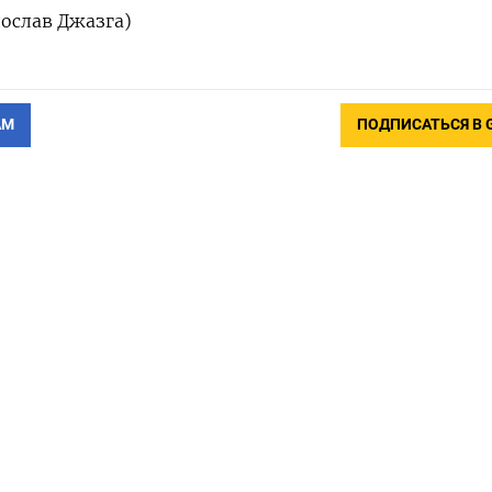
дослав Джазга)
АМ
ПОДПИСАТЬСЯ В 