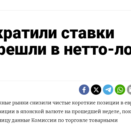
ратили ставки
решли в нетто-л
ежные рынки снизили чистые короткие позиции в ев
зиции в японской валюте на прошедшей неделе, по
ницу данные Комиссии по торговле товарными