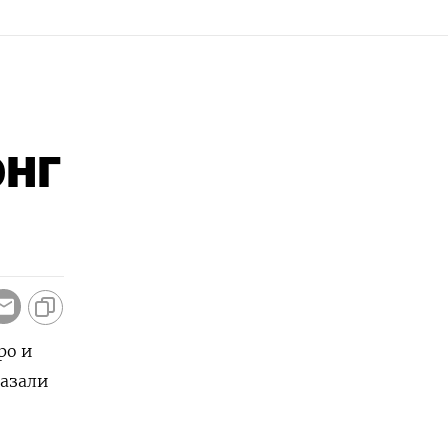
онг
ро и
казали