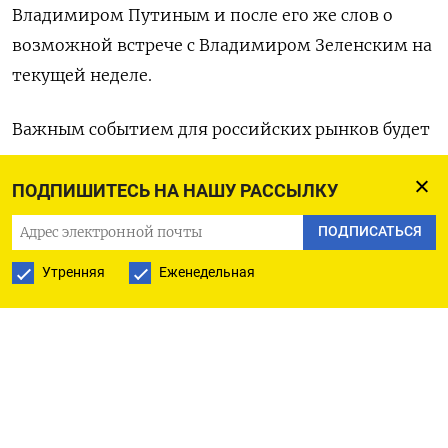
Владимиром Путиным и после его же слов о
возможной встрече с Владимиром Зеленским на
текущей неделе.
Важным событием для российских рынков будет
пятничное заседание совета директоров
Центробанка. Превалируют ожидания, что
ПОДПИШИТЕСЬ НА НАШУ РАССЫЛКУ
регулятор сохранит текущий уровень ставки 21%
ПОДПИСАТЬСЯ
годовых.
Утренняя
Еженедельная
Котировки пары доллар/рубль на LSEG к 9.20 МСК
составляли 97,30, рубль теряет 0,3% от уровней
закрытия пятницы, по итогам которой он
ослабел на четверть процента.
Пара юань/рубль котируется на форексе по 12,80,