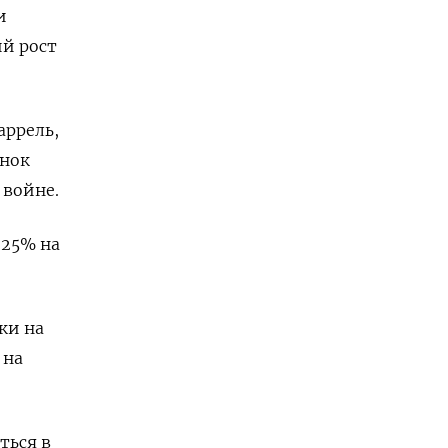
и
й рост
аррель,
ынок
 войне.
 25% на
ки на
 на
ться в