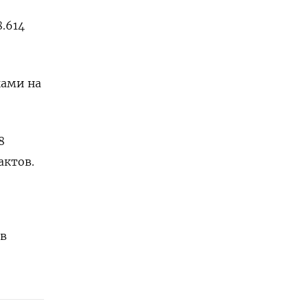
.614
ками на
8
актов.
 в