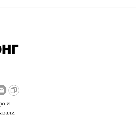
онг
ро и
казали