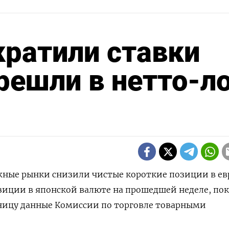
ратили ставки
решли в нетто-л
ежные рынки снизили чистые короткие позиции в ев
зиции в японской валюте на прошедшей неделе, по
ницу данные Комиссии по торговле товарными