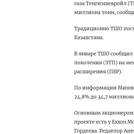
газа Тенгизшевройл (Т
миллиона тонн, сообщ
Традиционно ТШО пост
Казахстана.
В январе ТШО сообщил 
поколения (ЗТП) на ме
расширения (ПБР).
По информации Минэнер
24,8% до 34,7 миллиона
Основным акционером Т
проекте есть у Exxon M
Гордеева. Редактор Ан