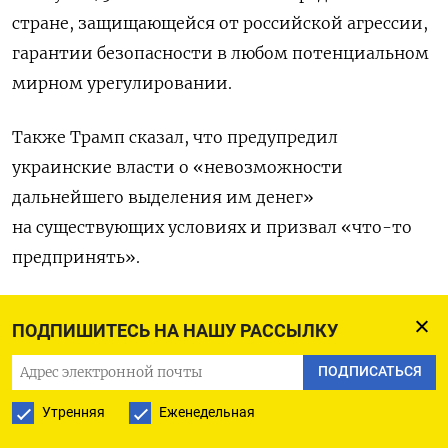
стране, защищающейся от российской агрессии,
гарантии безопасности в любом потенциальном
мирном урегулировании.
Также Трамп сказал, что предупредил
украинские власти о «невозможности
дальнейшего выделения им денег»
на существующих условиях и призвал «что-то
предпринять».
На минувшей неделе Зеленский в интервью
ПОДПИШИТЕСЬ НА НАШУ РАССЫЛКУ
Reuters
сообщил
, что Украина не намерена
бесплатно передавать свои ресурсы, в том числе
ПОДПИСАТЬСЯ
редкоземельные металлы, США, но готова
Утренняя
Еженедельная
к их совместной разработке. «Американцы