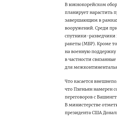
В южнокорейском обор
планирует нарастить п
завершающим в рамках
вооружений. Среди пр
спутники-разведчики 
ракеты (МБР). Кроме то
на военную поддержку
в частности связанные
для межконтинентальн
Что касается внешнепо
что Пхеньян намерен с
переговоров с Вашинг
В министерстве отмети
президента США Дональ