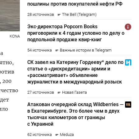
KCNA
ла
ятно,
ротив
 200
ичество
удет
ило