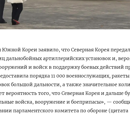
 Южной Кореи заявило, что Северная Корея переда
иц дальнобойных артиллерийских установок и, веро
ооружений и войск в поддержку боевых действий п
едоставила порядка 11 000 военнослужащих, ракеты,
вок большой дальности, а также значительное кол
т вероятность того, что Северная Корея и дальше б
льные войска, вооружение и боеприпасы», — сообщ
ании парламентского комитета по обороне (цитата