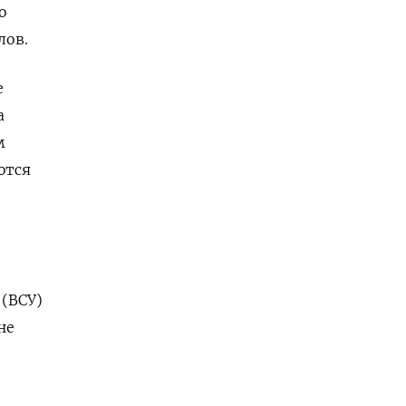
о
лов.
е
а
м
ются
(ВСУ)
не