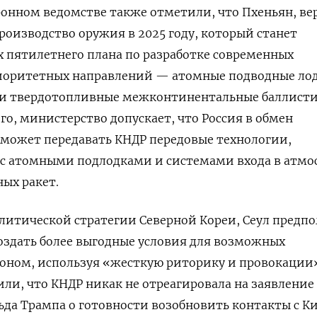
онном ведомстве также отметили, что Пхеньян, ве
роизводство оружия в 2025 году, который станет
 пятилетнего плана по разработке современных
иоритетных направлений — атомные подводные ло
и твердотопливные межконтинентальные баллист
го, министерство допускает, что Россия в обмен
 может передавать КНДР передовые технологии,
 с атомными подлодками и системами входа в атмо
ых ракет.
литической стратегии Северной Кореи, Сеул предпо
оздать более выгодные условия для возможных
тоном, используя «жесткую риторику и провокации
ли, что КНДР никак не отреагировала на заявление
да Трампа о готовности возобновить контакты с К