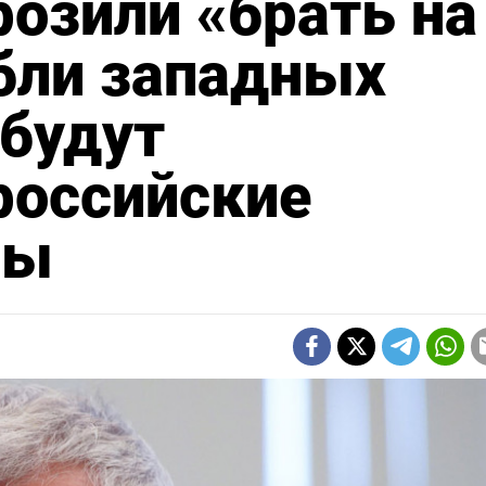
розили «брать на
бли западных
 будут
российские
ры