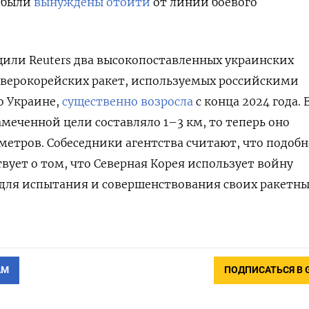
 были
вынуждены отойти
от линии боевого
бщили Reuters два высокопоставленных украинских
еверокорейских ракет, используемых российскими
о Украине,
существенно возросла
с конца 2024 года. 
амеченной цели составляло 1–3 км, то теперь оно
 метров. Собеседники агентства считают, что подобн
вует о том, что Северная Корея использует войну
 для испытания и совершенствования своих ракетн
АМ
ПОДПИСАТЬСЯ В 