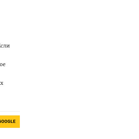
Если
ое
ых
GOOGLE