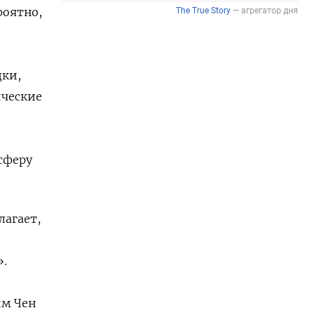
роятно,
дки,
ические
сферу
лагает,
».
им Чен