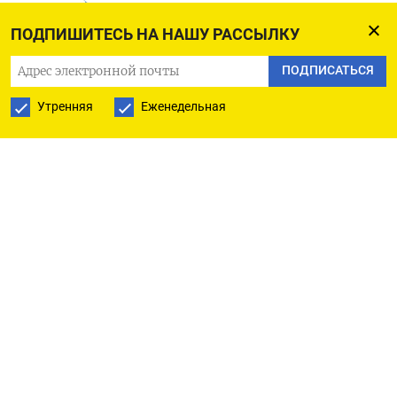
ПОДПИШИТЕСЬ НА НАШУ РАССЫЛКУ
РУССКАЯ СЛУЖБА
ПОДПИСАТЬСЯ
ПОДПИШИТЕСЬ НА НАШУ РАССЫЛКУ
Утренняя
Еженедельная
ПОДПИСАТЬСЯ
Ежедневная
Еженедельная
The Moscow Times
О нас
Политика конфиденциальности
Подписывайтесь на нас