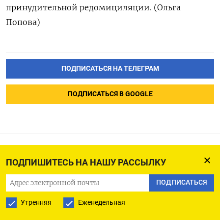
принудительной редомициляции. (Ольга
Попова)
ПОДПИСАТЬСЯ НА ТЕЛЕГРАМ
ПОДПИСАТЬСЯ В GOOGLE
Китай заменил половину
ПОДПИШИТЕСЬ НА НАШУ РАССЫЛКУ
российской нефти
ПОДПИСАТЬСЯ
поставками из Бразилии
Утренняя
Еженедельная
и Африки