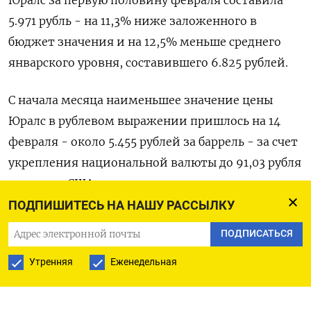
5.971 рубль - на 11,3% ниже заложенного в
бюджет значения и на 12,5% меньше среднего
январского уровня, составившего 6.825 рублей.
С начала месяца наименьшее значение цены
Юралс в рублевом выражении пришлось на 14
февраля - около 5.455 рублей за баррель - за счет
укрепления национальной валюты до 91,03 рубля
за доллар США.
ПОДПИШИТЕСЬ НА НАШУ РАССЫЛКУ
Расчетная цена Юралс для бюджетного
ПОДПИСАТЬСЯ
ориентира на этот год составляет 6.726 рублей за
баррель (средняя цена Юралс - $69,7 за баррель,
Утренняя
Еженедельная
курс - 96,5 рубля за доллар США).