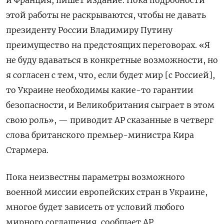
и Франция, пишет издание. Пока подробности
этой работы не раскрываются, чтобы не давать
президенту России Владимиру Путину
преимущество на предстоящих переговорах.
«Я
не
буду
вдаваться
в
конкретные
возможности
,
но
я
согласен
с
тем,
что
, если будет мир [с Россией],
то Украине
необходимы
какие
-
то
гарантии
безопасности
,
и
Великобритания
сыграет
в
этом
свою
роль
»
,
—
приводит
AP
сказанные в четверг
слова британского премьер
-
министра Кира
Стармера.
Пока неизвестны параметры возможного
военной миссии европейских стран в Украине,
многое будет зависеть от условий любого
мирного соглашения, сообщает AP.