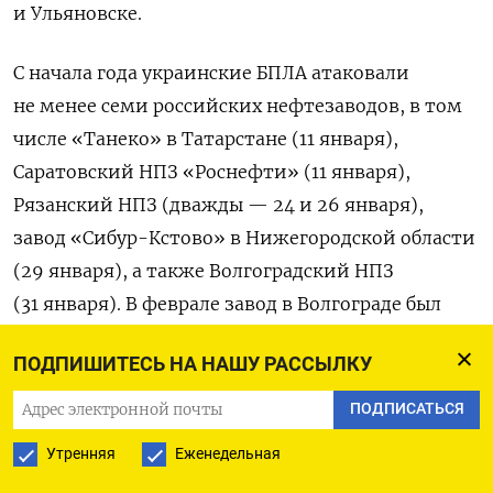
и Ульяновске.
С начала года украинские БПЛА атаковали
не менее семи российских нефтезаводов, в том
числе «Танеко» в Татарстане (11 января),
Саратовский НПЗ «Роснефти» (11 января),
Рязанский НПЗ (дважды — 24 и 26 января),
завод «Сибур-Кстово» в Нижегородской области
(29 января), а также Волгоградский НПЗ
(31 января). В феврале завод в Волгограде был
атакован вторично, а кроме того, под удар попал
ПОДПИШИТЕСЬ НА НАШУ РАССЫЛКУ
Астраханский ГПЗ «Газпрома», выпускающий
топливо для южных регионов.
ПОДПИСАТЬСЯ
Утренняя
Еженедельная