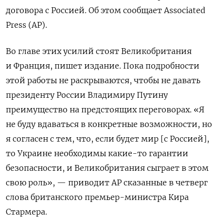
договора с Россией. Об этом сообщает Associated
Press (AP).
Во главе этих усилий стоят Великобритания
и Франция, пишет издание. Пока подробности
этой работы не раскрываются, чтобы не давать
президенту России Владимиру Путину
преимущество на предстоящих переговорах.
«Я
не
буду
вдаваться
в
конкретные
возможности
,
но
я
согласен
с
тем,
что
, если будет мир [с Россией],
то Украине
необходимы
какие
-
то
гарантии
безопасности
,
и
Великобритания
сыграет
в
этом
свою
роль
»
,
—
приводит
AP
сказанные в четверг
слова британского премьер
-
министра Кира
Стармера.