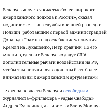
Беларусь
является
«частью
более
широкого
американского
подхода
к
России
», сказал
изданию
экс-глава
службы
внешней
разведки
Польши
,
работавший с
первой
администрацией
Дональда Трампа
над
ослаблением
влияния
Кремля
на
Лукашенко, Петр
Кравчик
. По его
мнению,
сделка с Беларусью дадут США
дополнительные рычаги воздействия на РФ,
чтобы там поняли, «что должны быть более
внимательны к американским аргументам».
12 февраля власти Беларуси
освободили
журналиста-фрилансера «Радыё Свабода»
Андрея Кузнечика, активистку Елену Мовшук