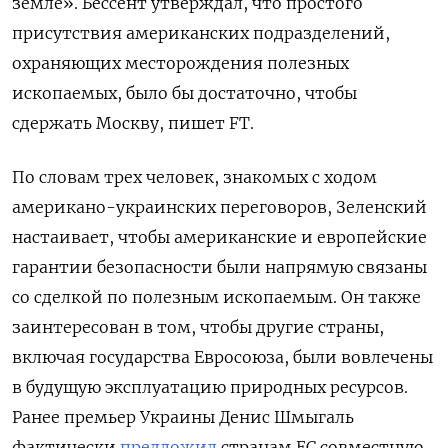
земле».
Бессент
утверждал
,
что
простого
присутствия
американских подразделений
,
охраняющих
месторождения
полезных
ископаемых
, было
бы
достаточно
,
чтобы
сдержать
Москву, пишет FT
.
По словам трех человек, знакомых с ходом
американо-украинских переговоров, Зеленский
настаивает, чтобы американские и европейские
гарантии безопасности были напрямую связаны
со сделкой по полезным ископаемым. Он также
заинтересован в том, чтобы другие страны,
включая государства Евросоюза, были вовлечены
в будущую эксплуатацию природных ресурсов.
Ранее премьер Украины Денис Шмыгаль
фактически
предложил
странам ЕС совместную