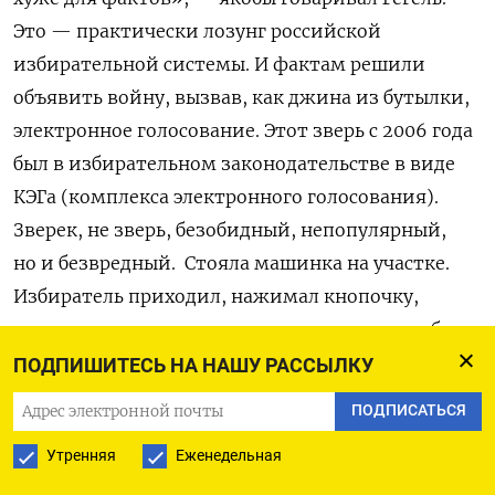
Это — практически лозунг российской
избирательной системы. И фактам решили
объявить войну, вызвав, как джина из бутылки,
электронное голосование.
Этот зверь с 2006 года
был в избирательном законодательстве в виде
КЭГа (комплекса электронного голосования).
Зверек, не зверь, безобидный, непопулярный,
но и безвредный.
Стояла машинка на участке.
Избиратель приходил, нажимал кнопочку,
машинка жужжала, считала там что-то у себя
в уме, но и наружу выдавала чек, по которому
ПОДПИШИТЕСЬ НА НАШУ РАССЫЛКУ
ее подсчеты
homo
sapiens мог проверить.
ПОДПИСАТЬСЯ
ДЭГ — другое дело, в нем голоса исчезают без
Утренняя
Еженедельная
следа.