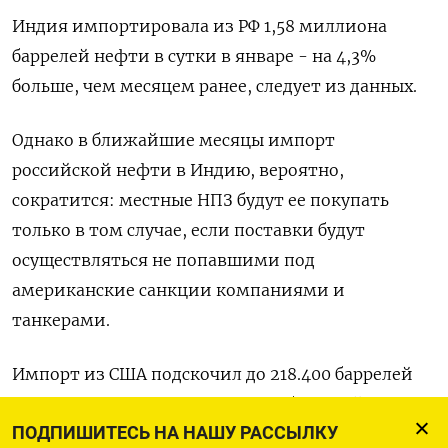
Индия импортировала из РФ 1,58 миллиона
баррелей нефти в сутки в январе - на 4,3%
больше, чем месяцем ранее, следует из данных.
Однако в ближайшие месяцы импорт
российской нефти в Индию, вероятно,
сократится: местные НПЗ будут ее покупать
только в том случае, если поставки будут
осуществляться не попавшими под
американские санкции компаниями и
танкерами.
Импорт из США подскочил до 218.400 баррелей
нефти в сутки в январе с 70.600 баррелей в
ПОДПИШИТЕСЬ НА НАШУ РАССЫЛКУ
декабре. Вашингтон, таким образом, стал пятым