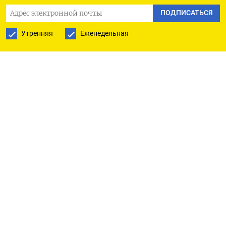
по величине поставщиком Нью-Дели.
ПОДПИСАТЬСЯ
Утренняя
Еженедельная
Этот объем, возможно, еще возрастет, так как
Индия планирует увеличить закупки
американских энергоносителей до $25
миллиардов в этом году с $15 миллиардов в 2024
году.
Импорт ближневосточной нефти в Индию в
прошлом месяце вырос на 6,5% до 2,7 миллиона
баррелей в сутки, при этом Ирак занимает
второе место по поставкам в Индию, согласно
данным. На третьем и четвертой строчках идут
Саудовская Аравия и Объединенные Арабские
Эмираты.