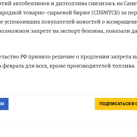
тий автобензинов и дизтоплива снизилась на Санк
ародной товарно-сырьевой бирже (СПбМТСБ) за пер
оне успокоивших покупателей новостей о возвращен
возможном запрете на экспорт бензина, показали д
ельство РФ приняло решение о продлении запрета н
а февраль для всех, кроме производителей топлива.
АМ
ПОДПИСАТЬСЯ В 