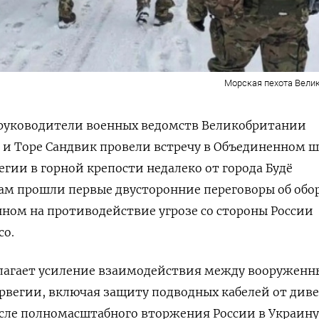
Морская пехота Вели
, руководители военных ведомств Великобритании
и Торе Сандвик провели встречу в Объединенном ш
гии в горной крепости недалеко от города Будё
Там прошли первые двусторонние переговоры об об
ном на противодействие угрозе со стороны России
co.
лагает усиление взаимодействия между вооружен
вегии, включая защиту подводных кабелей от диве
сле полномасштабного вторжения России в Украину