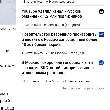
кобритании
табе
оронном
ными
рсий,
 в 2022