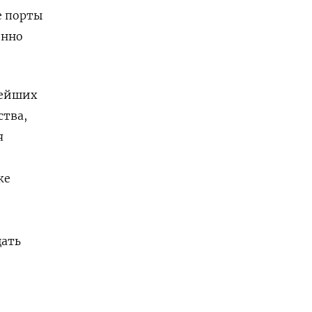
е порты
енно
нейших
ства,
я
же
щать