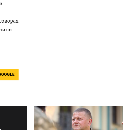
а
говорах
раины
GOOGLE