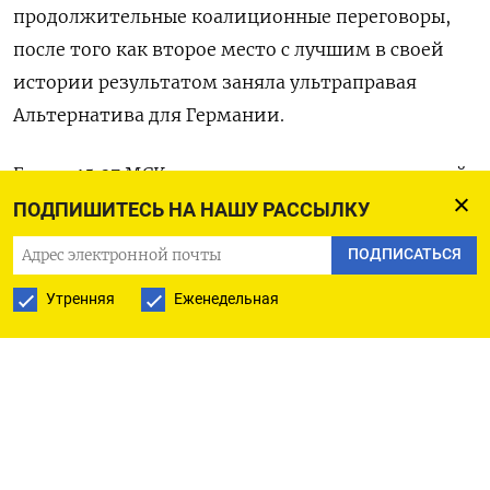
продолжительные коалиционные переговоры,
после того как второе место с лучшим в своей
истории результатом заняла ультраправая
Альтернатива для Германии.
Евро к 15:37 МСК не показывал ярко выраженной
динамики, торгуясь вблизи отметки $1,0462​.
ПОДПИШИТЕСЬ НА НАШУ РАССЫЛКУ
Ранее в ходе сессии единая европейская валюта
ПОДПИСАТЬСЯ
коснулась пика одного месяца в $1,0528.
Утренняя
Еженедельная
«Поскольку выборы в Германии не принесли
особых сюрпризов, не удивительно, что пара
евро/доллар вновь торгуется на тех же уровнях,
что в пятницу после полудня», - сказала Джейн
Фоли из Rabobank.