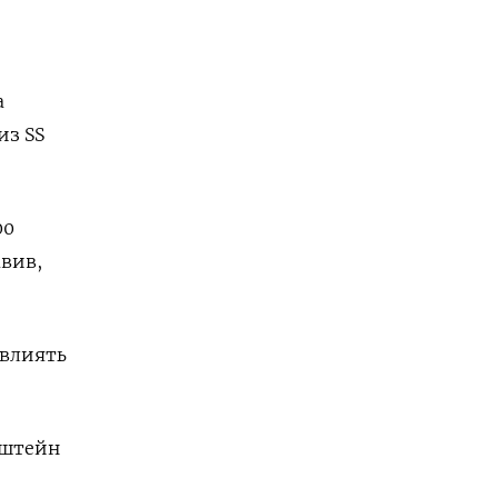
а
из SS
00
авив,
 влиять
нштейн