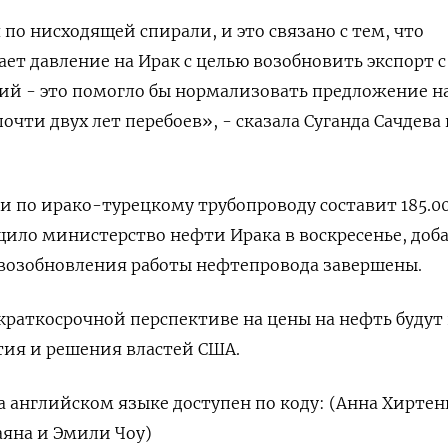
по нисходящей спирали, и это связано с тем, что
ет давление на Ирак с целью возобновить экспорт с
ий - это помогло бы нормализовать предложение н
чти двух лет перебоев», - сказала Суганда Сачдева 
и по ирако-турецкому трубопроводу составит 185.0
бщило министерство нефти Ирака в воскресенье, доб
 возобновления работы нефтепровода завершены.
 краткосрочной перспективе на цены на нефть будут
тия и решения властей США.
 английском языке доступен по коду: (Анна Хирте
яна и Эмили Чоу)