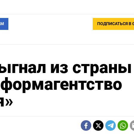
АМ
ПОДПИСАТЬСЯ В 
ыгнал из страны
нформагентство
я»