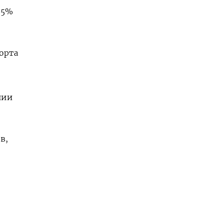
,5%
орта
нии
в,