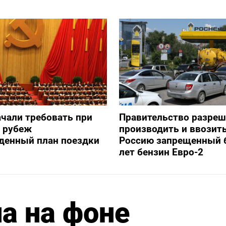
ачали требовать при
Правительство разре
а рубеж
производить и ввозить
денный план поездки
Россию запрещенный 
лет бензин Евро-2
а на фоне