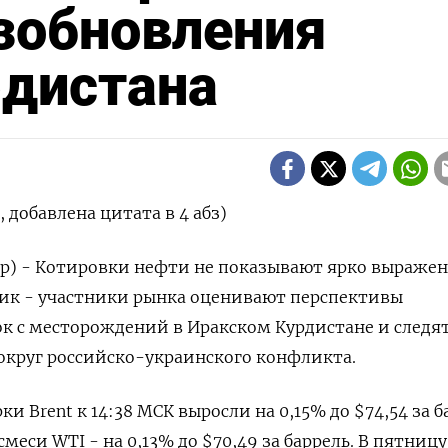
зобновления
рдистана
добавлена цитата в 4 абз)
ер) - Котировки нефти не показывают ярко выраже
ик - участники рынка оценивают перспективы
к с месторождений в Иракском Курдистане и следят
округ российско-украинского конфликта.
и Brent к 14:38 МСК выросли на 0,15% до $74,54 за б
меси WTI - на 0,13% до $70,49 за баррель. В пятницу