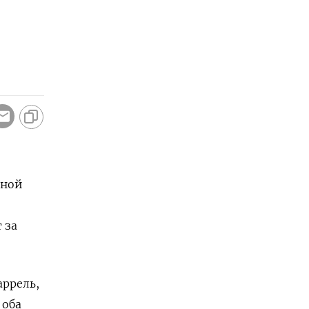
нной
 за
аррель,
 оба