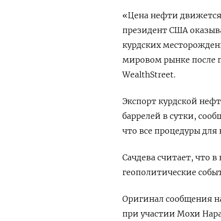
«Цена нефти движется 
президент США оказыва
курдских месторожден
мировом рынке после по
WealthStreet.
Экспорт курдской нефт
баррелей в сутки, соо
что все процедуры для
Сачдева считает, что в
геополитические собы
Оригинал сообщения на
при участии Мохи Нара