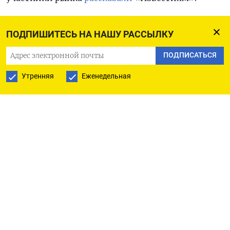
Рыболовецкие компании хотят обязать
ПОДПИШИТЕСЬ НА НАШУ РАССЫЛКУ
до 30 декабря 2025 года перезаключить
ПОДПИСАТЬСЯ
с Росрыболовством — автором инциативы —
контракты о пользовании рыболовными
Утренняя
Еженедельная
участками. В противном случае участки, которые
большинство компаний развивало
на протяжении многих лет, будут выставлены
на аукционы и рыболовы могут их лишиться.
Правительство внесло такой законопроект
в Госдуму в конце 2024 года. По данным
Всероссийской ассоциации рыбохозяйственных
предприятий, предпринимателей и экспортеров
(ВАРПЭ), в стране сейчас работают 2175
рыболовных участков для добычи лососевых. Они