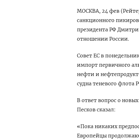
МОСКВА, 24 фев (Рейте
санкционного пикирова
президента РФ Дмитри
отношении России.
Совет ЕС в понедельни
импорт первичного ал
нефти и нефтепродукто
судна теневого флота Р
В ответ вопрос о новых
Песков сказал:
«Пока никаких предпос
Европейцы продолжают