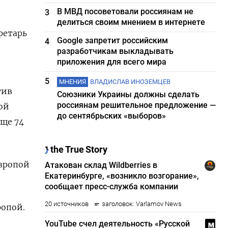
В МВД посоветовали россиянам не
3
делиться своим мнением в интернете
ретарь
Google запретит российским
4
разработчикам выкладывать
приложения для всего мира
5
МНЕНИЯ
ВЛАДИСЛАВ ИНОЗЕМЦЕВ
тив
Союзники Украины должны сделать
россиянам решительное предложение —
ой
до сентябрьских «выборов»
еще 74
Европой
ропой.