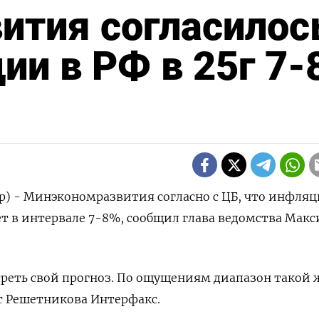
тия согласилос
ии в РФ в 25г 7-
р) - Минэкономразвития согласно с ЦБ, что инфляц
дет в интервале 7-8%, сообщил глава ведомства Мак
реть свой прогноз. По ощущениям диапазон такой 
т Решетникова Интерфакс.