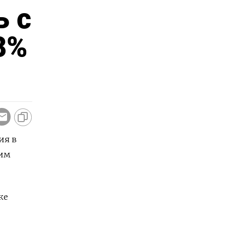
ь с
8%
ия в
сим
же