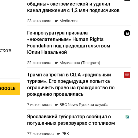
сков.
GOOGLE