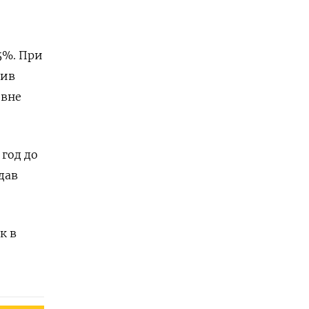
5%. При
сив
овне
год до
дав
к в