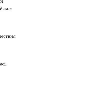
ий
ийское
шествия
ась.