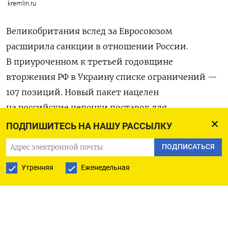
kremlin.ru
Великобритания вслед за Евросоюзом
расширила санкции в отношении России.
В приуроченном к третьей годовщине
вторжения РФ в Украину списке ограничений —
107 позиций. Новый пакет нацелен
на российские цепочки поставок для
вооруженных сил, доходы, «подпитывающие
ПОДПИШИТЕСЬ НА НАШУ РАССЫЛКУ
незаконную войну Путина», и приносящих
ПОДПИСАТЬСЯ
прибыль Кремлю клептократов,
сообщается
в релизе британского правительства.
Утренняя
Еженедельная
Глава МИД Великобритании Дэвид Лэмми назвал
новый санкционный пакет «самым масштабным
с начала российского вторжения». «Новые меры