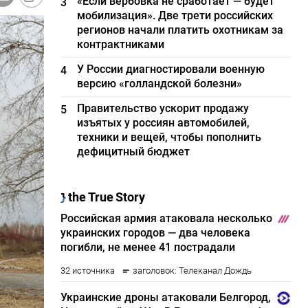
«Если вербовка не сработает — будет
3
мобилизация». Две трети российских
регионов начали платить охотникам за
контрактниками
У России диагностировали военную
4
версию «голландской болезни»
Правительство ускорит продажу
5
изъятых у россиян автомобилей,
техники и вещей, чтобы пополнить
дефицитный бюджет