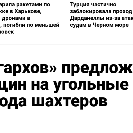
арила ракетами по
Турция частично
ке в Харькове,
заблокировала проход
 дронами в
Дарданеллы из-за атак
, погибли по меньшей
судам в Черном море
ловек
гархов» предлож
щин на угольные
ода шахтеров