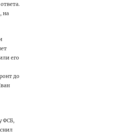
 ответа.
, на
и
яет
или его
ронт до
Иван
 ФСБ,
яснил