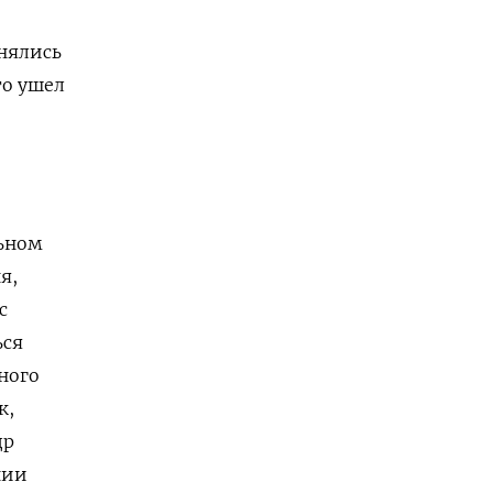
нялись
то ушел
и
льном
я,
с
ься
ного
к,
др
нии