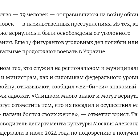
тво — 79 человек — отправившихся на войну обви
ловек — в насильственных преступлениях. Из тех, к
 уже вернулись и были освобождены от уголовного
ания. Еще 17 фигурантов уголовных дел погибли ил
стальные продолжают воевать в Украине.
вном тех, кто служил на региональном и муниципа
м и министрам, как и силовикам федерального уровн
войну, отказывают, сообщил «Би-би-си» знакомый 
и адвокат. «Слишком много знают и могут вернут
могут отомстить тем, кто их посадил и осуществил м
 палачи боятся своих жертв», — отметил юрист. Та
оводитель департамента культуры Москвы Алексан
адержали в июле 2024 года по подозрению в получе