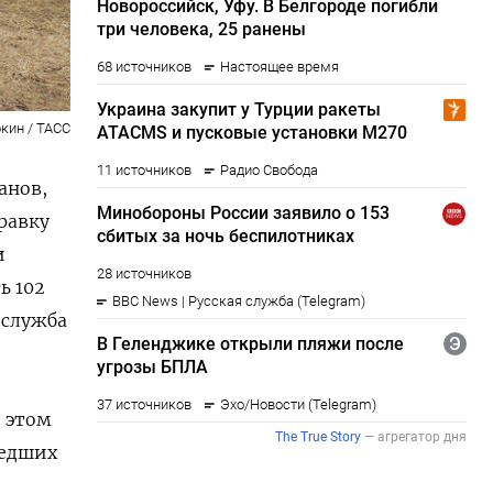
кин / ТАСС
анов,
равку
и
ь 102
 служба
и этом
шедших