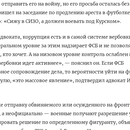
отправить его на войну, но его просьба осталась без
ришел на заседание по продлению ареста в футболке
: «Сижу в СИЗО, а должен воевать под Курском».
адвоката, коррупция есть и в самой системе вербовк
ральном уровне за этим надзирает ФСБ и не позвол
, кто хочет. А на низовом уровне контроль ослаблен 
вербовки идет активнее», — пояснил он. Если ФСБ
ное сопровождение дела, то вероятности уйти на ф
нулю, «это массовое явление», подтвердил адвокат 
е отправку обвиняемого или осужденного на фронт
 а неофициально — военные получают разрешение у
ировать решение по определенному фигуранту, объ