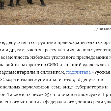
Донат Соро
е, депутаты и сотрудники правоохранительных орг
и и других тяжких преступлениях, используют отп
к возможность избежать уголовного преследования 
ала войны на фронт из СИЗО и колоний удалось уехат
парламентариям и силовикам,
подсчитала
«Русская
 22 мэра и главы муниципалитетов, 10 депутатов
ональных парламентов, семь вице-губернаторов и
в. Также в их числе 25 силовиков и двое судей. Пр
авленного чиновника федерального уровня среди у