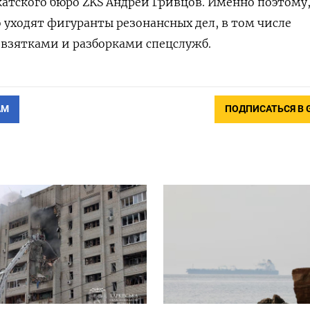
атского бюро ZKS
Андрей Гривцов. Именно поэтому,
о уходят фигуранты резонансных дел, в том числе
 взятками и разборками спецслужб.
АМ
ПОДПИСАТЬСЯ В 