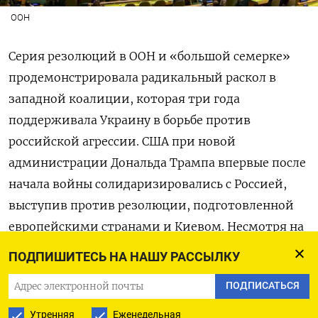
ООН
Серия резолюций в ООН и «большой семерке»
продемонстрировала радикальный раскол в
западной коалиции, которая три года
поддерживала Украину в борьбе против
российской агрессии. США при новой
администрации Дональда Трампа впервые после
начала войны солидаризировались с Россией,
выступив против резолюции, подготовленной
европейскими странами и Киевом. Несмотря на
это, резолюция, осуждающая развязанную
ПОДПИШИТЕСЬ НА НАШУ РАССЫЛКУ
Владимиром Путиным войну, была принята
ПОДПИСАТЬСЯ
Генеральной ассамблеей ООН. Однако в Совете
безопасности ООН прошел американский
Утренняя
Еженедельная