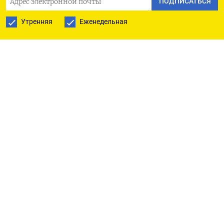
ПОДПИСАТЬСЯ
потребительского доверия
Утренняя
Еженедельная
в феврале продемонстрировал самое резкое за
последние 3,5 года снижение.
Этот показатель добавился к другим слабым
экономическим данным и усилил ожидания
того, что Федрезерв США снизит процентные
ставки на две четверти пункта в течение
оставшейся части этого года, а следующее
снижение, вероятно, произойдет в июле,
согласно рыночным оценкам.
Доходность двухлетних гособлигаций США
выросла до 4,1271 в среду, после падения во