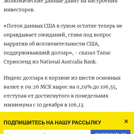
экономические данные давят на настроения
инвесторов.
«Поток данных США в сухом остатке теперь не
оправдывает ожиданий, ставя под вопрос
нарратив об исключительности США,
поддерживавший доллар», - сказал Тапас
Стрикленд из National Australia Bank.
Индекс доллара к корзине из шести основных
валют к 09:26 МСК вырос на 0,29% до 106,55​,
отступая от достигнутого в понедельник
минимума с 10 декабря в 106,13.
«Зеленый» накануне просел на 0,5% после того,
ПОДПИШИТЕСЬ НА НАШУ РАССЫЛКУ
как данные США показали, что индекс