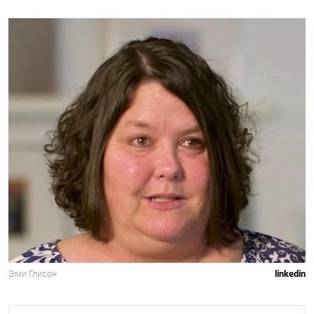
Эми Глисон
linkedin