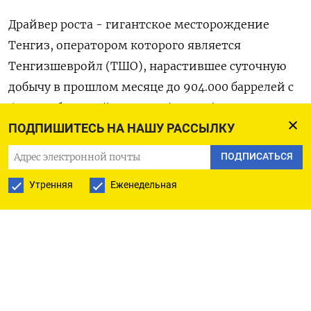
Драйвер роста - гигантское месторождение
Тенгиз, оператором которого является
Тенгизшевройл (ТШО), нарастившее суточную
добычу в прошлом месяце до 904.000 баррелей с
640.000 баррелей в январе (+41,5%) после
завершения ремонта в рамках проекта будущего
ПОДПИШИТЕСЬ НА НАШУ РАССЫЛКУ
расширения (ПБР).
ПОДПИСАТЬСЯ
Утренняя
Еженедельная
ТШО не комментирует свой текущий или
будущий уровень добычи.
Казахстан продолжает удерживать высокие
показатели производства нефти, несмотря на
повреждение крупнейшей НПС на основном
экспортном маршруте - Каспийском