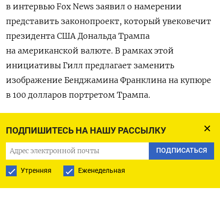
в интервью Fox News заявил о намерении
представить законопроект, который увековечит
президента США Дональда Трампа
на американской валюте. В рамках этой
инициативы Гилл предлагает заменить
изображение Бенджамина Франклина на купюре
в 100 долларов портретом Трампа.
По словам конгрессмена, таким образом
ПОДПИШИТЕСЬ НА НАШУ РАССЫЛКУ
американцы смогут выразить признательность
за заслуги 45-го и 47-го президента США. «Это
ПОДПИСАТЬСЯ
наименьшее, что мы можем сделать, чтобы
Утренняя
Еженедельная
увековечить все то, чего он добьется за эти
четыре года», — заявил Гилл. Он также
подчеркнул, что Трамп мог бы наслаждаться