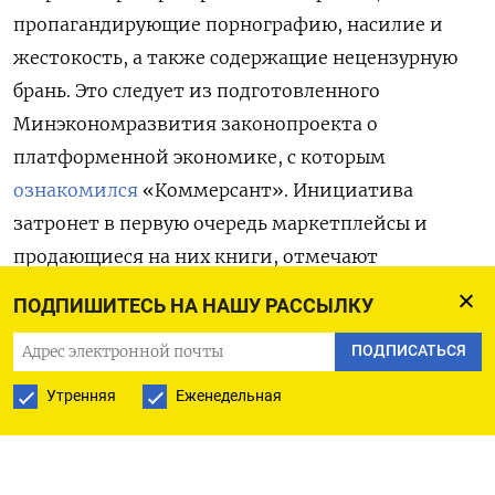
пропагандирующие порнографию, насилие и
жестокость, а также содержащие нецензурную
брань. Это следует из подготовленного
Минэкономразвития законопроекта о
платформенной экономике, с которым
ознакомился
«Коммерсант». Инициатива
затронет в первую очередь маркетплейсы и
продающиеся на них книги, отмечают
участники рынка.
ПОДПИШИТЕСЬ НА НАШУ РАССЫЛКУ
На данный момент законом не запрещается
ПОДПИСАТЬСЯ
продавать товар с нецензурной лексикой в
Утренняя
Еженедельная
онлайн- или традиционном канале, говорит
президент Ассоциации компаний интернет-
торговли Артем Соколов. При этом карточки