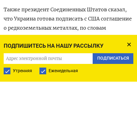
Также президент Соединенных Штатов сказал,
что Украина готова подписать с США соглашение
о редкоземельных металлах, по словам
Вашингтона, являющееся ключевым для
ПОДПИШИТЕСЬ НА НАШУ РАССЫЛКУ
обеспечения дальнейшей американской
поддержки Украины в области обороны.
ПОДПИСАТЬСЯ
Утренняя
Еженедельная
Трамп не сообщил никаких других подробностей
о сделке.
Оригинал сообщения на английском языке
доступен по коду:
(Елена Хармаш и Юлия Дыса, Андреа Шалал, Грэм
Слэттери, Идрис Али, Эрин Банко, Стив Холланд,