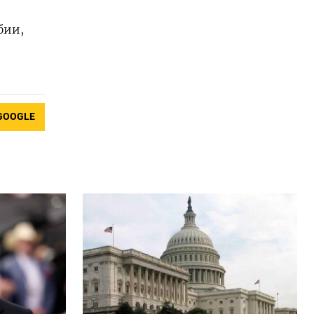
бии,
GOOGLE