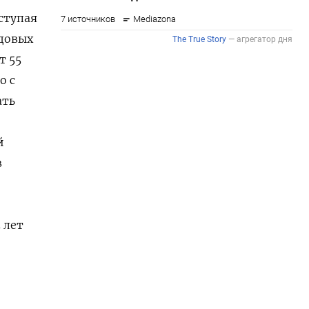
ступая
довых
т 55
о с
ать
й
в
 лет