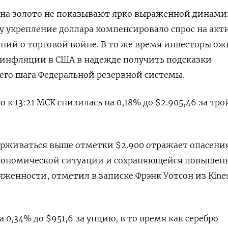
ы на золото не показывают ярко выраженной динами
у укрепление доллара компенсировало спрос на акт
ний о торговой войне. В то же время инвесторы о
 инфляции в США в надежде получить подсказки
его шага Федеральной резервной системы.
 к 13:21 МСК снизилась на 0,18% до $2.905,46​ за тр
ерживаться выше отметки $2.900 отражает опасени
кономической ситуации и сохраняющейся повышен
женности, отметил в записке Фрэнк Уотсон из Kines
0,34% до $951,6​​ за унцию, в то время как серебро