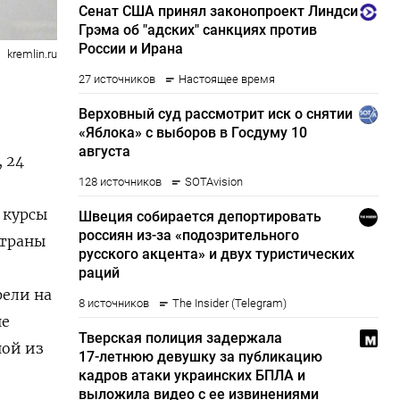
kremlin.ru
 24
 курсы
страны
рели на
не
ной из