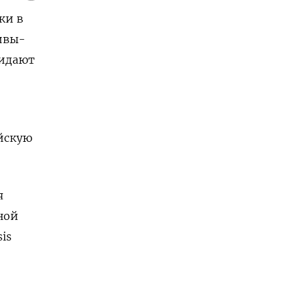
ки в
ивы-
жидают
ойскую
я
ной
is