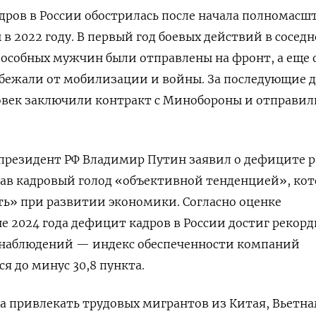
ров в России обострилась после начала полномасш
в 2022 году. В первый год боевых действий в сосед
способных мужчин были отправлены на фронт, а еще 
н бежали от мобилизации и войны. За последующие д
ловек заключили контракт с Минобороны и отправил
 президент РФ Владимир Путин заявил о дефиците 
звав кадровый голод «объективной тенденцией», ко
ь» при развитии экономики. Согласно оценке
не 2024 года дефицит кадров в России достиг рекор
я наблюдений — индекс обеспеченности компаний
я до минус 30,8 пункта.
ла привлекать трудовых мигрантов из Китая, Вьетна