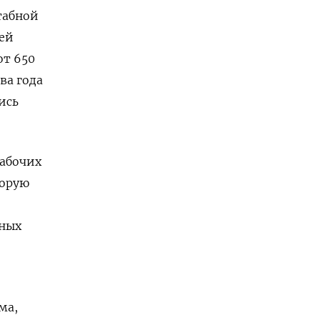
табной
ней
от 650
ва года
ись
рабочих
торую
дных
ма,