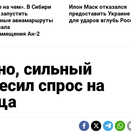
е на чем». В Сибири
Илон Маск отказался
 запустить
предоставить Украине S
ьные авиамаршруты
для ударов вглубь Рос
вала
амещения Ан-2
но, сильный
есил спрос на
ща