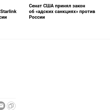
Сенат США принял закон
tarlink
об «адских санкциях» против
сии
России