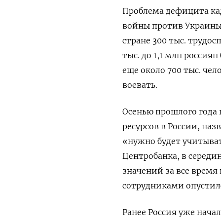
Проблема дефицита кад
войны против Украины 
стране 300 тыс. трудо
тыс. до 1,1 млн россия
еще около 700 тыс. че
воевать.
Осенью прошлого года
ресурсов в России, на
«нужно будет учитыват
Центробанка, в середи
значений за все врем
сотрудниками опустилс
Ранее Россия уже нача