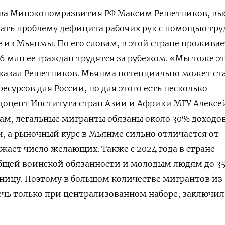
ава Минэкономразвития РФ Максим Решетников, вы
ать проблему дефицита рабочих рук с помощью тру
 из Мьянмы. По его словам, в этой стране проживае
6 млн ее граждан трудятся за рубежом. «Мы тоже эт
казал Решетников. Мьянма потенциально может ст
сурсов для России, но для этого есть несколько
доцент Института стран Азии и Африки МГУ Алексе
вам, легальные мигранты обязаны около 30% доходо
и, а рыночный курс в Мьянме сильно отличается от
жает число желающих. Также с 2024 года в стране
общей воинской обязанности и молодым людям до 35
аницу. Поэтому в большом количестве мигрантов из
ь только при централизованном наборе, заключил