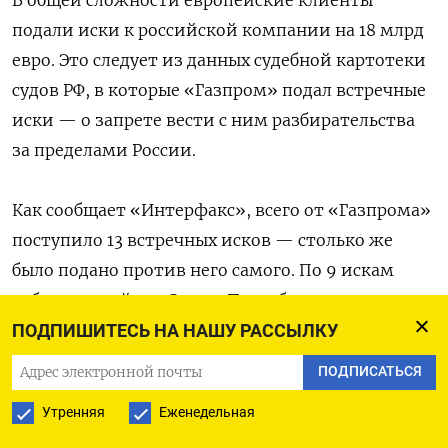
В общей сложности европейские клиенты
подали иски к российской компании на 18 млрд
евро. Это следует из данных судебной картотеки
судов РФ, в которые «Газпром» подал встречные
иски — о запрете вести с ним разбирательства
за пределами России.
Как сообщает «Интерфакс», всего от «Газпрома»
поступило 13 встречных исков — столько же
было подано против него самого. По 9 искам
арбитражный суд Санкт-Петербурга
и Ленинградской области уже выдал
ПОДПИШИТЕСЬ НА НАШУ РАССЫЛКУ
исполнительные листы.
ПОДПИСАТЬСЯ
Утренняя
Еженедельная
Крупнейший иск к «Газпрому» был подан